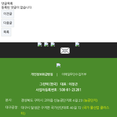
댓글목록
등록된 댓글이 없습니다.
이전글
다음글
목록
개인정보취급방침
이메일무단수집거부
그린텍 (한국)
대표 : 이정곤
사업자등록번호 : 508-81-23281
본사 :
경상북도 구미시 고아읍 신농공단지로 4길 23
(농공단지)
대구공장 :
대구시 달성군 구지면 국가산단대로 40길 72
(국가 물산업 클러스
터)