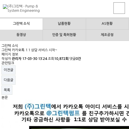
그린텍 소식
납품현황
AS현황
동영상
인증 및 특허현황
제조공정
그린텍 소식
그린텍 카카오톡 1:1 상담 서비스 시작~
페이지 정보
작성자
관리자
17-03-30 13:24
조회
10,872회
댓글
0건
관련링크
이전글
다음글
목록
본문