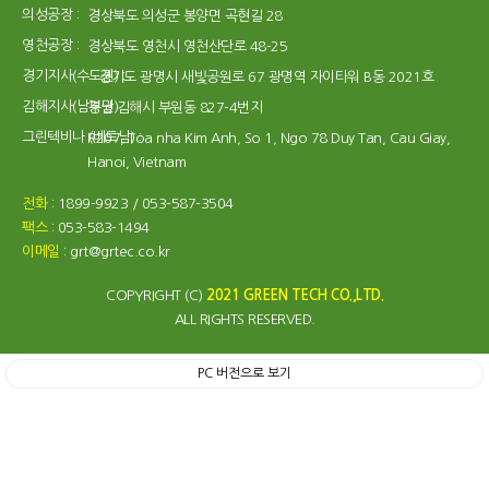
의성공장 :
경상북도 의성군 봉양면 곡현길 28
영천공장 :
경상북도 영천시 영천산단로 48-25
경기지사(수도권) :
경기도 광명시 새빛공원로 67 광명역 자이타워 B동 2021호
김해지사(남부권) :
경남 김해시 부원동 827-4번지
그린텍비나 (베트남) :
R207, Toa nha Kim Anh, So 1, Ngo 78 Duy Tan, Cau Giay,
Hanoi, Vietnam
전화
: 1899-9923 / 053-587-3504
팩스
: 053-583-1494
이메일
: grt@grtec.co.kr
COPYRIGHT (C)
2021 GREEN TECH CO.,LTD.
ALL RIGHTS RESERVED.
PC 버전으로 보기