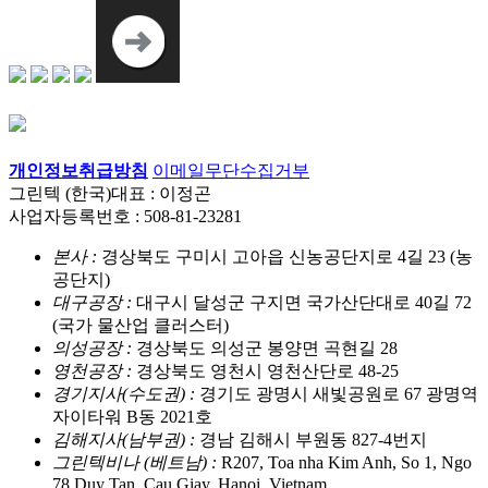
개인정보취급방침
이메일무단수집거부
그린텍 (한국)
대표 : 이정곤
사업자등록번호 : 508-81-23281
본사 :
경상북도 구미시 고아읍 신농공단지로 4길 23
(농
공단지)
대구공장 :
대구시 달성군 구지면 국가산단대로 40길 72
(국가 물산업 클러스터)
의성공장 :
경상북도 의성군 봉양면 곡현길 28
영천공장 :
경상북도 영천시 영천산단로 48-25
경기지사(수도권) :
경기도 광명시 새빛공원로 67 광명역
자이타워 B동 2021호
김해지사(남부권) :
경남 김해시 부원동 827-4번지
그린텍비나 (베트남) :
R207, Toa nha Kim Anh, So 1, Ngo
78 Duy Tan, Cau Giay, Hanoi, Vietnam