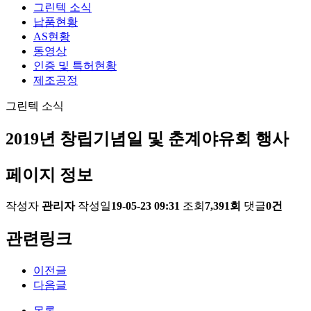
그린텍 소식
납품현황
AS현황
동영상
인증 및 특허현황
제조공정
그린텍 소식
2019년 창립기념일 및 춘계야유회 행사
페이지 정보
작성자
관리자
작성일
19-05-23 09:31
조회
7,391회
댓글
0건
관련링크
이전글
다음글
목록