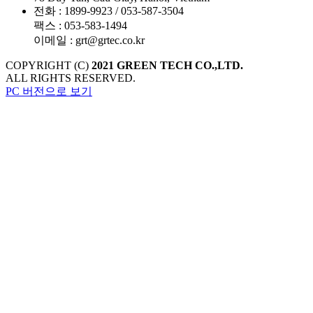
전화
: 1899-9923 / 053-587-3504
팩스
: 053-583-1494
이메일
: grt@grtec.co.kr
COPYRIGHT (C)
2021 GREEN TECH CO.,LTD.
ALL RIGHTS RESERVED.
PC 버전으로 보기