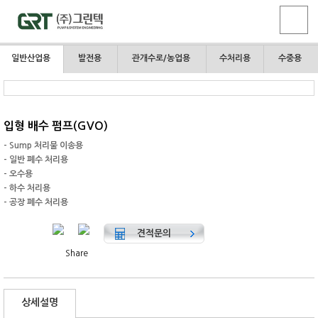
일반산업용
발전용
관개수로/농업용
수처리용
수중용
입형 배수 펌프(GVO)
- Sump 처리물 이송용
- 일반 폐수 처리용
- 오수용
- 하수 처리용
- 공장 폐수 처리용
견적문의
Share
상세설명