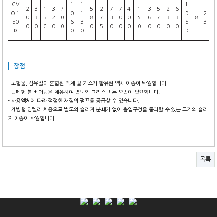
GV
1
1
1
2
3
1
3
7
5
2
7
7
4
1
3
5
2
6
O 1
0
1
0
2
0
3
5
2
0
8
7
3
0
0
5
6
7
3
3
8
50
6
3
6
3
0
0
0
0
0
0
5
0
0
0
0
0
0
0
0
D
0
0
0
장점
- 고형물, 섬유질이 혼합된 액체 및 가스가 함유된 액체 이송이 탁월합니다.
- 밀페형 볼 베어링을 채용하여 별도의 그리스 또는 오일이 필요합니다.
- 사용액체에 따라 적절한 재질의 펌프를 공급할 수 있습니다.
- 개방형 임펠러 채용으로 별도의 슬러지 분쇄기 없이 흡입구경을 통과할 수 있는 크기의 슬러
지 이송이 탁월합니다.
목록