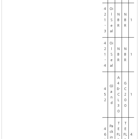
4
Oi
2
l
N
N
1
S
B
B
1
-
e
R
R
3
al
4
Oi
2
l
N
N
1
S
B
B
1
-
e
R
R
4
al
A
4
G
Gl
4
8-
C
a
5
C
2
1
n
2
L
0
d
3
0
0
T
T
Pa
4
E
E
ck
6
FL
FL
4
in