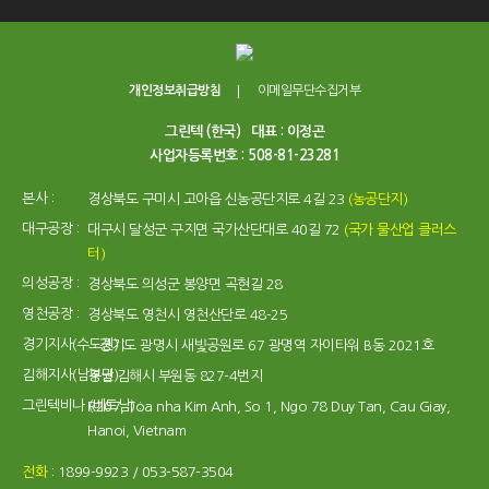
개인정보취급방침
이메일무단수집거부
그린텍 (한국)
대표 : 이정곤
사업자등록번호 : 508-81-23281
본사 :
경상북도 구미시 고아읍 신농공단지로 4길 23
(농공단지)
대구공장 :
대구시 달성군 구지면 국가산단대로 40길 72
(국가 물산업 클러스
터)
의성공장 :
경상북도 의성군 봉양면 곡현길 28
영천공장 :
경상북도 영천시 영천산단로 48-25
경기지사(수도권) :
경기도 광명시 새빛공원로 67 광명역 자이타워 B동 2021호
김해지사(남부권) :
경남 김해시 부원동 827-4번지
그린텍비나 (베트남) :
R207, Toa nha Kim Anh, So 1, Ngo 78 Duy Tan, Cau Giay,
Hanoi, Vietnam
전화
: 1899-9923 / 053-587-3504