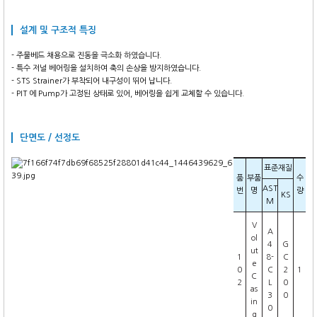
설계 및 구조적 특징
- 주물베드 채용으로 진동을 극소화 하였습니다.
- 특수 저널 베어링을 설치하여 축의 손상을 방지하였습니다.
- STS Strainer가 부착되어 내구성이 뛰어 납니다.
- PIT 에 Pump가 고정된 상태로 있어, 베어링을 쉽게 교체할 수 있습니다.
단면도 / 선정도
표준재질
품
부품
수
AST
번
명
량
KS
M
V
A
ol
4
G
ut
1
8-
C
e
0
C
2
1
C
2
L
0
as
3
0
in
0
g