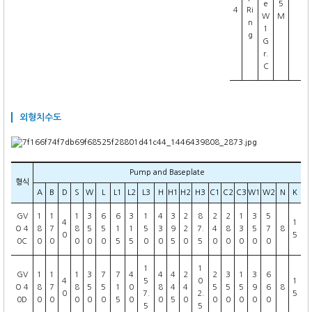
e
5
4
Ri
W
M
n
1
g
G
r.
C
외형치수도
Pump and Baseplate
형식
A
B
D
S
W
L
L1
L2
L3
H
H1
H2
H3
C1
C2
C3
W1
W2
N
K
GV
1
1
1
3
6
6
3
1
4
3
2
8
2
2
1
3
5
4
1
O 4
8
7
8
5
5
1
1
5
3
9
2
7.
4
8
3
5
7
8
0
5
0C
0
0
0
0
0
5
5
0
0
5
0
5
0
0
0
0
0
1
1
GV
1
1
1
3
7
7
4
4
4
2
2
3
1
3
6
4
5
0
1
O 4
8
7
8
5
5
1
0
8
4
4
5
5
5
9
6
8
0
7.
2.
5
0D
0
0
0
0
0
5
0
0
5
0
0
0
0
0
0
5
5