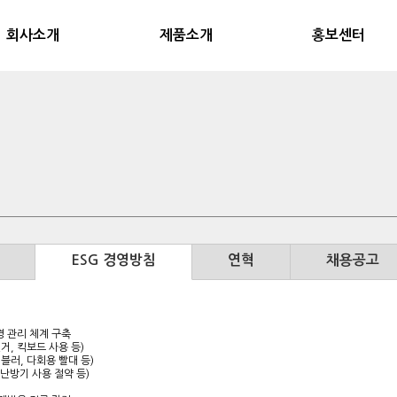
회사소개
제품소개
홍보센터
말
일반산업용
그린텍 소식
발전용
납품현황
 경영방침
관개수로/농업용
AS현황
수처리용
동영상
공고
수중용
인증 및 특허현황
제조공정
ESG 경영방침
연혁
채용공고
경 관리 체계 구축
거, 킥보드 사용 등)
블러, 다회용 빨대 등)
/난방기 사용 절약 등)