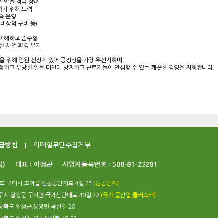
개발을 적극 장려
하기 위해 노력
속 운영
비상약 구비 등)
 이해하고 준수함
한 사업 환경 유지
을 위해 임원 선정에 있어 공정성을 가장 우선시하며,
정하고 부당한 일을 미연에 방지하고 근로자들이 안심할 수 있는 깨끗한 경영을 지향합니다.
급방침
이메일무단수집거부
국)
대표 : 이정곤
사업자등록번호 : 508-81-23281
북도 구미시 고아읍 신농공단지로 4길 23
(농공단지)
대구시 달성군 구지면 국가산단대로 40길 72
(국가 물산업 클러스터)
경상북도 의성군 봉양면 곡현길 28