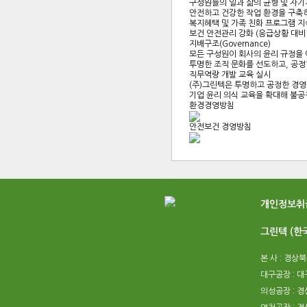
구성원들의 일과 삶의 균형 및 자기
안전하고 건강한 작업 환경을 구축
복지혜택 및 가족 친화 프로그램 지
보건 안전관리 강화 (응급상황 대비 
지배구조(Governance)
모든 구성원이 회사의 윤리 규정을
투명한 조직 문화를 선도하고, 공정
직무역량 개발 교육 실시
(주)그린텍은 투명하고 공정한 경영
기업 윤리 의식 교육을 확대해 불공
환경경영방침
안전보건 경영방침
개인정보취
그린텍 (한
본 사 : 경상
대구공장 : 
의성공장 : 