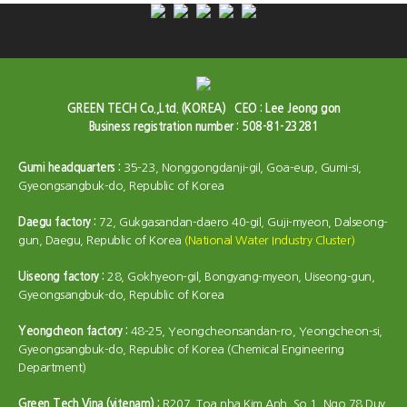
GREEN TECH Co.,Ltd. (KOREA)
CEO : Lee Jeong gon
Business registration number : 508-81-23281
Gumi headquarters :
35-23, Nonggongdanji-gil, Goa-eup, Gumi-si,
Gyeongsangbuk-do, Republic of Korea
Daegu factory :
72, Gukgasandan-daero 40-gil, Guji-myeon, Dalseong-
gun, Daegu, Republic of Korea
(National Water Industry Cluster)
Uiseong factory :
28, Gokhyeon-gil, Bongyang-myeon, Uiseong-gun,
Gyeongsangbuk-do, Republic of Korea
Yeongcheon factory :
48-25, Yeongcheonsandan-ro, Yeongcheon-si,
Gyeongsangbuk-do, Republic of Korea (Chemical Engineering
Department)
Green Tech Vina (vitenam) :
R207, Toa nha Kim Anh, So 1, Ngo 78 Duy