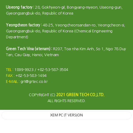
Uiseong factory :
28, Gokhyeon-gil, Bongyang-myeon, Uiseong-gun,
Gyeongsangbuk-do, Republic of Korea
Yeongcheon factory :
48-25, Yeongcheonsandan-ro, Yeongcheon-si,
Gyeongsangbuk-do, Republic of Korea (Chemical Engineering
Department)
Green Tech Vina (vitenam) :
R207, Toa nha Kim Anh, So 1, Ngo 78 Duy
Tan, Cau Giay, Hanoi, Vietnam
TEL
: 1899-9923 / +82-53-587-3504
FAX
: +82-53-583-1494
E-MAIL
: grt@grtec.co.kr
COPYRIGHT (C)
2021 GREEN TECH CO.,LTD.
ALL RIGHTS RESERVED.
XEM PC IT VERSION