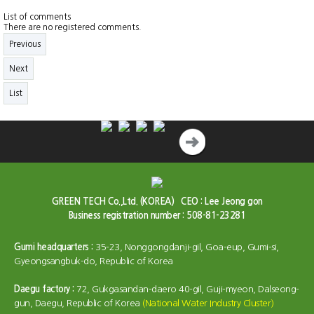
List of comments
There are no registered comments.
Previous
Next
List
GREEN TECH Co.,Ltd. (KOREA)
CEO : Lee Jeong gon
Business registration number : 508-81-23281
Gumi headquarters :
35-23, Nonggongdanji-gil, Goa-eup, Gumi-si,
Gyeongsangbuk-do, Republic of Korea
Daegu factory :
72, Gukgasandan-daero 40-gil, Guji-myeon, Dalseong-
gun, Daegu, Republic of Korea
(National Water Industry Cluster)